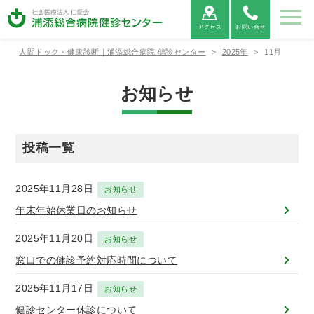
アクセス
お問い合せ
人間ドック・健康診断｜浦添総合病院 健診センター
>
2025年
>
11月
よく
健診
健診
ある
採用
健診センターについて
のご
につ
ご質
情報
お知らせ
案内
いて
問
健診センターについて
健診のご案内（健診コース）
健診について
ご挨拶
午後ドッ
初めての
理念と基
半日ドッ
法人の方
健診セン
定期健康
ご予約と
健診の内
生活習慣
健診の流
投稿一覧
ク（火～
方へ
本方針
ク
へ
ターの特
診断
ご来院の
容
病予防健
れ
金）
徴
流れ
診(協会け
んぽ健
2025年11月28日
お知らせ
健診セン
健診の予
交通アク
WEB問診
専門資格
よくある
特定健
医療情報
ター診療
約（健診
セス
一覧表
ご質問
診・特定
管理アプ
年末年始休業日のお知らせ
日
オプショ
WEB予
労災保険
特定健
保健指導
リ
ン検査
約）
二次健康
診・特定
機関
NOBORI
2025年11月20日
お知らせ
診断
保健指導
窓口での健診予約対応時間について
個人情報
情報セキ
当健診セ
キャンセ
保護方針
ュリティ
ンターご
ルポリシ
2025年11月17日
お知らせ
方針
利用の皆
ー
様の権利
健診センター休診について