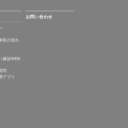
て
お問い合わせ
へ
来院の流れ
)
（健診WEB
質問
理アプリ