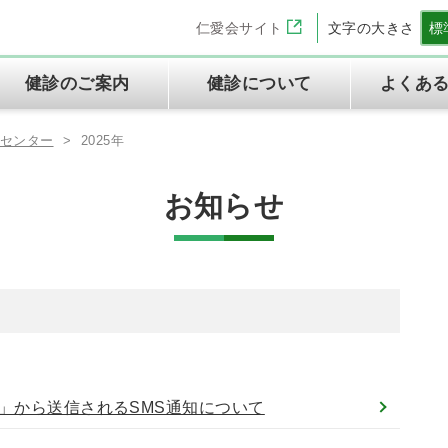
仁愛会サイト
文字の大きさ
標
健診のご案内
健診について
よくあ
診センター
>
2025年
お知らせ
理念と基本方針
半日ドック
法人の方へ
健診センターの特徴
定期健康診断
ご予約とご来院の流れ
交通アクセス
WEB問診
専門資格一覧表
よくあるご質問
労災保険二次健康診断
特定健診・特定保健指導
情報セキュリティ方針
当健診センターご利用の皆様
の権利と義務に関する憲章
I」から送信されるSMS通知について