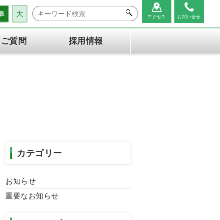
準
大
アクセス
お問い合せ
るご質問
採用情報
健診の内容
生活習慣病予防健診(協会け
健診の流れ
んぽ健
診
特定健診・特定保健指導機関
医療情報管理アプリ
NOBORI
キャンセルポリシー
カテゴリー
お知らせ
重要なお知らせ