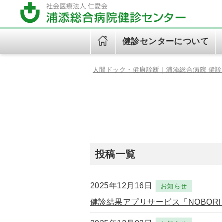
健診センターについて
人間ドック・健康診断｜浦添総合病院 健
健診センターについて
健診のご案内（健診コース）
健診について
ご挨拶
午後ドック（火～金）
初めての方へ
健診センター診療日
健診の予約（健診WEB予
約）
オプション検査
個人情報保護方針
投稿一覧
健診センタービジョンブック
2025年12月16日
お知らせ
(Vision2035)
健診結果アプリサービス「NOBOR