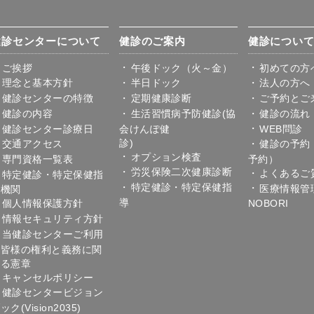
健診センターについて
健診のご案内
健診につい
ご挨拶
午後ドック（火～金）
初めての方
理念と基本方針
半日ドック
法人の方へ
健診センターの特徴
定期健康診断
ご予約とご
健診の内容
生活習慣病予防健診(協
健診の流れ
健診センター診療日
会けんぽ健
WEB問診
診
交通アクセス
健診の予約
オプション検査
専門資格一覧表
予約）
労災保険二次健康診断
よくあるご
特定健診・特定保健指
特定健診・特定保健指
医療情報管
導機関
導
個人情報保護方針
NOBORI
情報セキュリティ方針
当健診センターご利用
の皆様の権利と義務に関
する憲章
キャンセルポリシー
健診センタービジョン
ック(Vision2035)