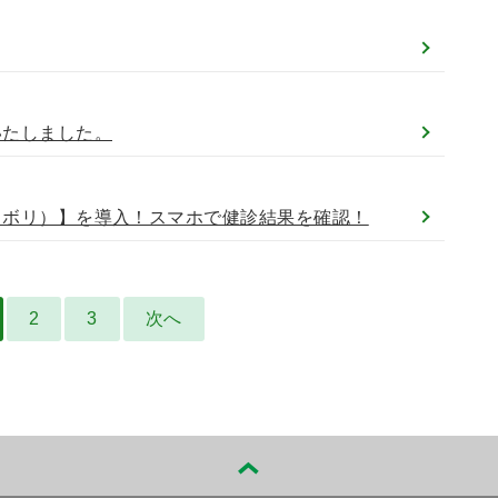
いたしました。
（ノボリ）】を導入！スマホで健診結果を確認！
2
3
次へ