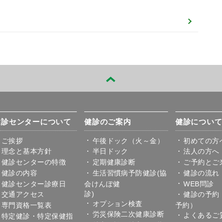
健診センターについて
健診のご案内
健診につい
ご挨拶
午後ドック（火～金）
初めての方
理念と基本方針
半日ドック
法人の方へ
健診センターの特徴
定期健康診断
ご予約とご
健診の内容
生活習慣病予防健診(協
健診の流れ
健診センター診療日
会けんぽ健
WEB問診
診
交通アクセス
健診の予約
オプション検査
専門資格一覧表
予約）
労災保険二次健康診断
よくあるご
特定健診・特定保健指