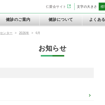
仁愛会サイト
文字の大きさ
標
健診のご案内
健診について
よくあ
診センター
>
2026年
>
6月
お知らせ
理念と基本方針
半日ドック
法人の方へ
健診センターの特徴
定期健康診断
ご予約とご来院の流れ
交通アクセス
WEB問診
専門資格一覧表
よくあるご質問
労災保険二次健康診断
特定健診・特定保健指導
情報セキュリティ方針
当健診センターご利用の皆様
の権利と義務に関する憲章