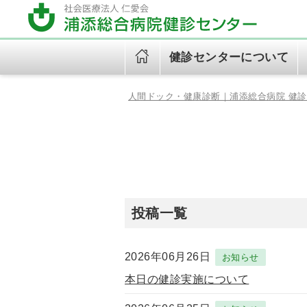
健診センターについて
人間ドック・健康診断｜浦添総合病院 健
健診センターについて
健診のご案内（健診コース）
健診について
ご挨拶
午後ドック（火～金）
初めての方へ
健診センター診療日
健診の予約（健診WEB予
約）
オプション検査
個人情報保護方針
投稿一覧
健診センタービジョンブック
2026年06月26日
お知らせ
(Vision2035)
本日の健診実施について