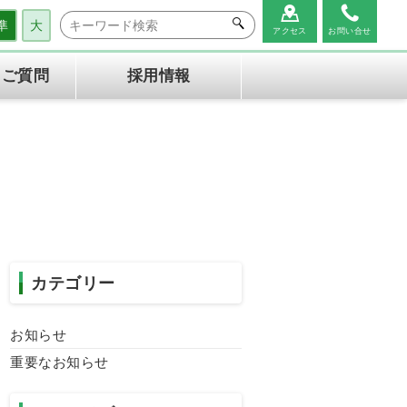
準
大
アクセス
お問い合せ
るご質問
採用情報
健診の内容
生活習慣病予防健診(協会け
健診の流れ
んぽ健
診
特定健診・特定保健指導機関
医療情報管理アプリ
NOBORI
キャンセルポリシー
カテゴリー
お知らせ
重要なお知らせ