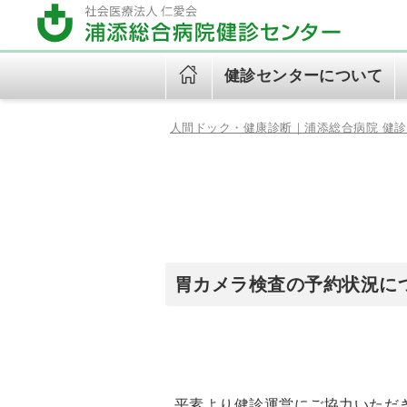
健診センターについて
人間ドック・健康診断｜浦添総合病院 健
健診センターについて
健診のご案内（健診コース）
健診について
ご挨拶
午後ドック（火～金）
初めての方へ
健診センター診療日
健診の予約（健診WEB予
約）
オプション検査
個人情報保護方針
胃カメラ検査の予約状況に
健診センタービジョンブック
(Vision2035)
平素より健診運営にご協力いただ