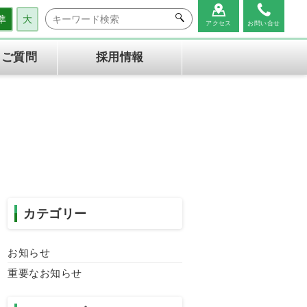
準
大
アクセス
お問い合せ
るご質問
採用情報
健診の内容
生活習慣病予防健診(協会け
健診の流れ
んぽ健
診
特定健診・特定保健指導機関
医療情報管理アプリ
NOBORI
キャンセルポリシー
カテゴリー
お知らせ
重要なお知らせ