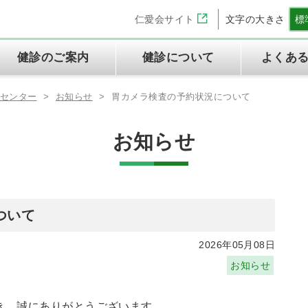
仁愛会サイト
文字の大きさ
標
健診のご案内
健診について
よくあ
診センター
>
お知らせ
>
胃カメラ検査の予約状況について
お知らせ
理念と基本方針
半日ドック
法人の方へ
健診センターの特徴
定期健康診断
ご予約とご来院の流れ
交通アクセス
WEB問診
専門資格一覧表
よくあるご質問
労災保険二次健康診断
特定健診・特定保健指導
情報セキュリティ方針
当健診センターご利用の皆様
ついて
の権利と義務に関する憲章
2026年05月08日
お知らせ
き、誠にありがとうございます。