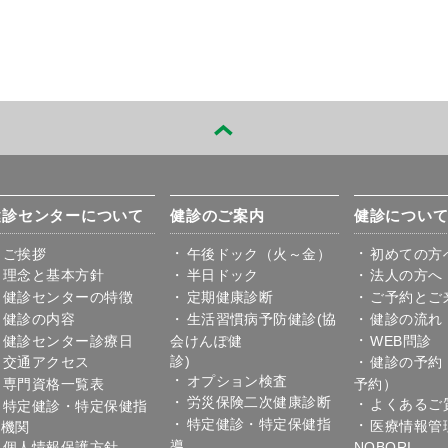
健診センターについて
健診のご案内
健診につい
ご挨拶
午後ドック（火～金）
初めての方
理念と基本方針
半日ドック
法人の方へ
健診センターの特徴
定期健康診断
ご予約とご
健診の内容
生活習慣病予防健診(協
健診の流れ
健診センター診療日
会けんぽ健
WEB問診
診
交通アクセス
健診の予約
オプション検査
専門資格一覧表
予約）
労災保険二次健康診断
よくあるご
特定健診・特定保健指
特定健診・特定保健指
医療情報管
導機関
導
個人情報保護方針
NOBORI